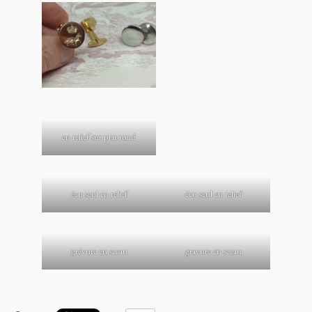
en relief sur plat rond
écu seul en relief
écu seul en relief
grévure en sceau
gravure en sceau