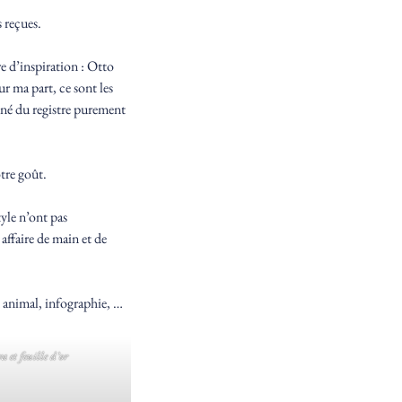
 reçues.
e d’inspiration : Otto
 ma part, ce sont les
igné du registre purement
otre goût.
tyle n’ont pas
 affaire de main et de
n animal, infographie, …
a et feuille d’or