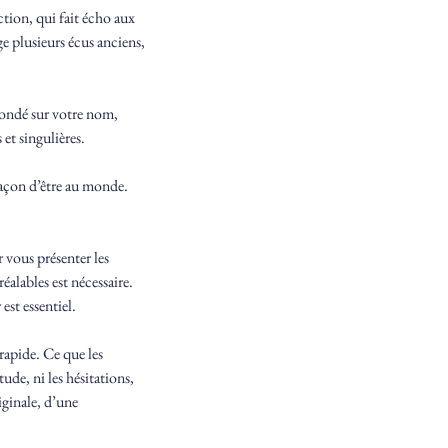
ction, qui fait écho aux
ge plusieurs écus anciens,
fondé sur votre nom,
 et singulières.
 façon d’être au monde.
r vous présenter les
éalables est nécessaire.
est essentiel.
 rapide. Ce que les
tude, ni les hésitations,
iginale, d’une