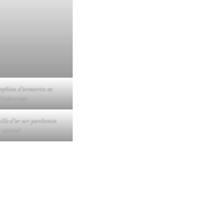
raphien d’armoiries en
ollaboration
ille d’or sur parchemin
animal