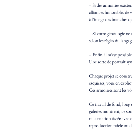
– Si des armoiries existe
alliances honorables de v
à l’image des branches 
– Si votre généalogie n
selon les règles du langa
– Enfin, il m’est possibl
Une sorte de portrait sy
Chaque projet se construi
esquisses, vous en expliq
Ces armoiries sont les vôt
Ce travail de fond, long 
galeries montrent, ce sont
ni la relation tissée ave
reproduction fidèle ou d’