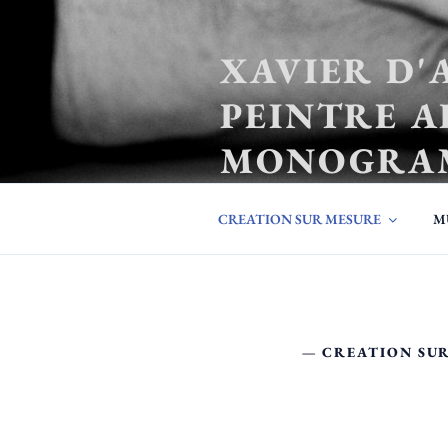
Aller
au
XAVIER D'
contenu
principal
PEINTRE A
MONOGRA
créateur d'identité familiale
CREATION SUR MESURE
M
— CREATION SU