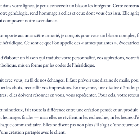
nt dans votre lignée, je peux concevoir un blason les intégrant. Cette constru
otre généalogie, rend hommage à celles et ceux dont vous êtes issu. Elle agrè
qui composent notre ascendance.
e comporte aucun ancêtre armorié, je conçois pour vous un blason complet, 
ge héraldique. Ce sont ce que l’on appelle des « armes parlantes », évocatrices
e d’élaborer un blason qui traduise votre personnalité, vos aspirations, votre
mbolique, mis en forme par les codes de l’héraldique.
t avec vous, au fil de nos échanges. Il faut prévoir une dizaine de mails, pou
uer les choix, recueillir vos impressions. En moyenne, une dizaine d’études pr
res : elles doivent résonner en vous, vous représenter. Pour cela, votre retour 
et minutieux, fait toute la différence entre une création pensée et un produit
 les images finales — mais elles ne révèlent ni les recherches, ni les heures d’é
c chaque commanditaire. Elles ne disent pas non plus s’il s’agit d’une œuvre or
une création partagée avec le client.