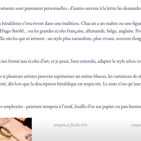
résente sont purement personnelles ; d’autres suivent à la lettre les demandes
 héraldistes s’inscrivent dans une tradition. Chacun a un maître ou une figur
 Ströhl… ou les grandes écoles française, allemande, belge, anglaise. Pour
e siècles qui m’attirent : un style plus naturaliste, plus vivant, souvent élo
icien formé aux écoles d’art, et je peux, bien entendu, adapter le style selon v
 si plusieurs artistes peuvent représenter un même blason, les variations de s
té, dès lors que la description héraldique est respectée. Le reste n’est qu’une
es employées : peinture tempera à l’oeuf, feuille d’or sur papier ou parchemi
tempéra et feuille d’or
temper