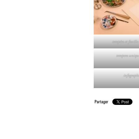
tempéra et feuille
tempera uniqu
infographi