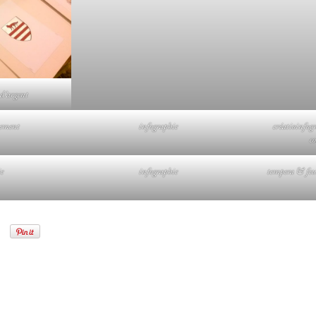
 d’argent
ement
infographie
créatioinfog
c
e
infographie
tempera & feu