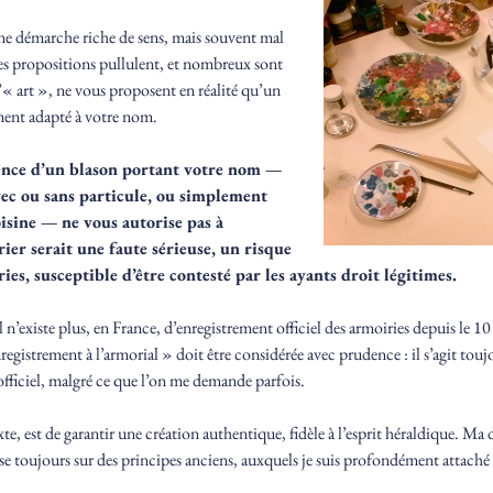
une démarche riche de sens, mais souvent mal
les propositions pullulent, et nombreux sont
’« art », ne vous proposent en réalité qu’un
ment adapté à votre nom.
tence d’un blason portant votre nom —
ec ou sans particule, ou simplement
isine — ne vous autorise pas à
rier serait une faute sérieuse, un risque
es, susceptible d’être contesté par les ayants droit légitimes.
il n’existe plus, en France, d’enregistrement officiel des armoiries depuis le 1
gistrement à l’armorial » doit être considérée avec prudence : il s’agit toujo
officiel, malgré ce que l’on me demande parfois.
e, est de garantir une création authentique, fidèle à l’esprit héraldique. Ma 
ose toujours sur des principes anciens, auxquels je suis profondément attaché 