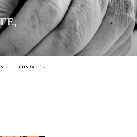
TE,
ES
CONTACT